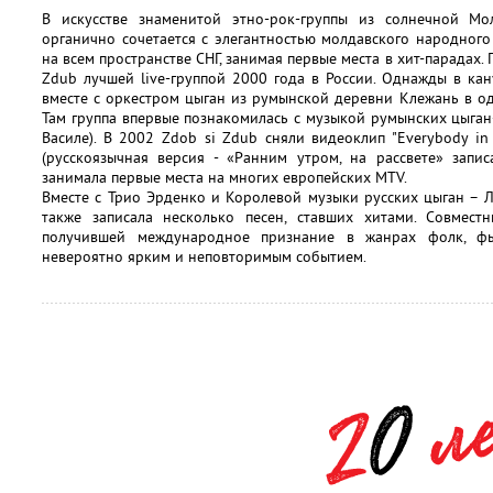
В искусстве знаменитой этно-рок-группы из солнечной М
органично сочетается с элегантностью молдавского народного
на всем пространстве СНГ, занимая первые места в хит-парадах.
Zdub лучшей live-группой 2000 года в России. Однажды в ка
вместе с оркестром цыган из румынской деревни Клежань в о
Там группа впервые познакомилась с музыкой румынских цыган
Василе). В 2002 Zdob si Zdub сняли видеоклип "Everybody in
(русскоязычная версия - «Ранним утром, на рассвете» запис
занимала первые места на многих европейских MTV.
Вместе с Трио Эрденко и Королевой музыки русских цыган – 
также записала несколько песен, ставших хитами. Совмест
получившей международное признание в жанрах фолк, фь
невероятно ярким и неповторимым событием.