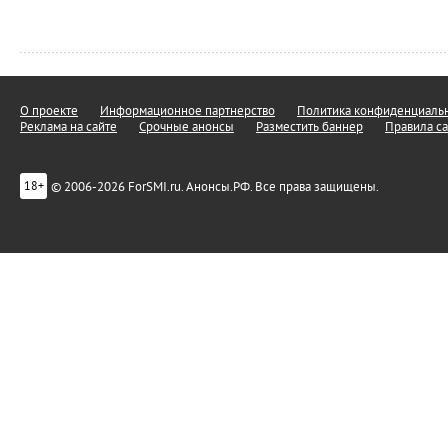
О проекте
Информационное партнерство
Политика конфиденциальн
Реклама на сайте
Срочные анонсы
Разместить баннер
Правила са
© 2006-2026 ForSMI.ru. Анонсы.РФ. Все права защищены.
18+