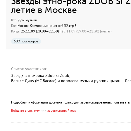
Звезды этно-рока ZDOB SI 
летие в Москве
Кто:
Дом музыки
Где:
Москва, Космодамианская наб 52.стр 8
Когда:
25.11.09 (20:00—22:30)
| 25.11.09 (19:00—21:30) (местн.)
609 просмотров
Список участников:
Звезды этно-рока Zdob si Zdub,
Василе Дину (МС Василе) и королева музыки русских цыган – Ле
Подробная информация доступна только для зарегистрированных пользовател
Войдите в систему
или
зарегистрируйтесь