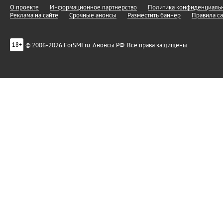
О проекте
Информационное партнерство
Политика конфиденциальн
Реклама на сайте
Срочные анонсы
Разместить баннер
Правила са
© 2006-2026 ForSMI.ru. Анонсы.РФ. Все права защищены.
18+