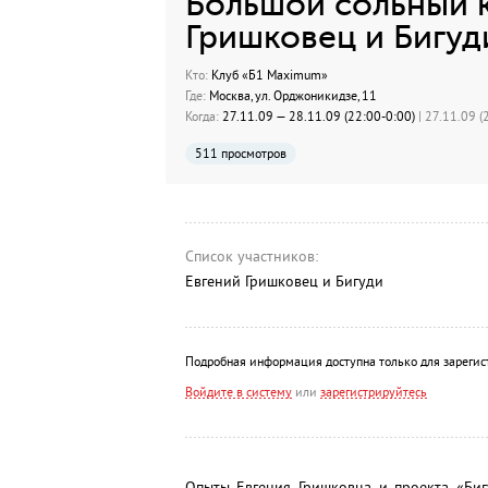
Большой сольный 
Гришковец и Бигуд
Кто:
Клуб «Б1 Maximum»
Где:
Москва, ул. Орджоникидзе, 11
Когда:
27.11.09 — 28.11.09 (22:00-0:00)
| 27.11.09 (
511 просмотров
Список участников:
Евгений Гришковец и Бигуди
Подробная информация доступна только для зарегис
Войдите в систему
или
зарегистрируйтесь
Опыты Евгения Гришковца и проекта «Би