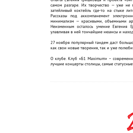
самом разгаре. Их творчество — уже не 
затейливый коктейль где-то на стыке ли
Рассказы под аккомпанемент электрон
минимализм — красивыми, объемными ар
Неизменным осталось умение Евгения Гр
улавливая в ней тончайшие нюансы и наход
27 ноября популярный тандем даст большо
как свои новые творения, так и уже полюб
О клубе. Клуб «Б1 Maximum» – современн
лучшие концерты столицы, самые статусные