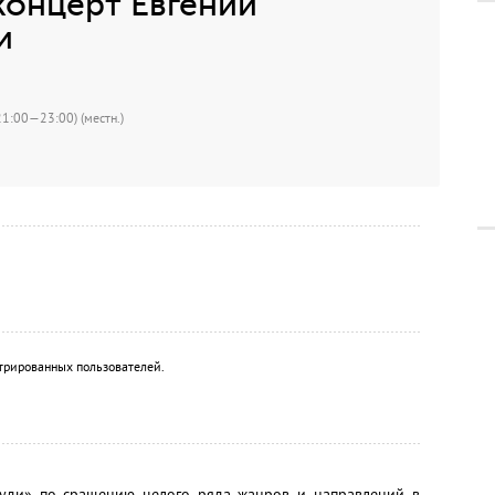
концерт Евгений
и
21:00—23:00) (местн.)
трированных пользователей.
гуди» по сращению целого ряда жанров и направлений в