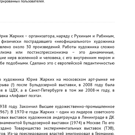
трированных пользователей.
рия Жарких – организатора, наряду с Рухиным и Рабиным,
о физически пострадавшего «неофициального» художника
ставлено около 30 произведений. Работы художника сложно
лизма или постэкспрессионизма – это динамичные,
ие нерв вселенной и человека, с его внутренним миром и
бе подобными. Сделано это с европейской педантичностью
тво художника Юрия Жарких на московском арт-рынке не
рыва (!) после Бульдозерной выставки, в 2008 году была
ия в ЦДХ, а в Санкт-Петербурге в том же 2008-м году, в
авка «Алфавит поэта».
938 году. Закончил Высшее художественно-промышленное
967). В 1970-е годы Жарких – один из лидеров советского
ервых выставок художников андеграунда в Ленинграде в ДК
к знаменитой Бульдозерной выставки (1974) в Москве. По его
дано Товарищество экспериментальных выставок (ТЭВ),
в. Из-за преследования властей эмигрировал в Германию,