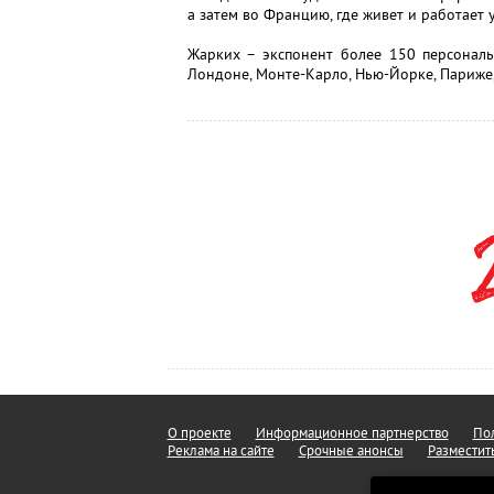
а затем во Францию, где живет и работает у
Жарких – экспонент более 150 персональ
Лондоне, Монте-Карло, Нью-Йорке, Париже,
О проекте
Информационное партнерство
Пол
Реклама на сайте
Срочные анонсы
Разместит