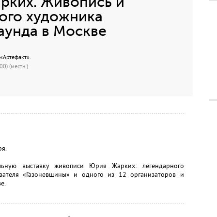
рких. Живопись и
ого художника
аунда в Москве
 «Артефакт».
0) (местн.)
я.
альную выставку живописи Юрия Жарких: легендарного
ователя «Газоневщины» и одного из 12 организаторов и
е.