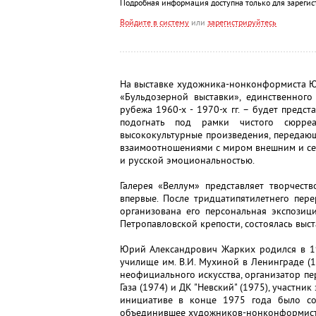
Подробная информация доступна только для зарегис
Войдите в систему
или
зарегистрируйтесь
На выставке художника-нонконформиста Ю
«Бульдозерной выставки», единственног
рубежа 1960-х - 1970-х гг. – будет пред
подогнать под рамки чистого сюрреа
высококультурные произведения, передающ
взаимоотношениями с миром внешним и се
и русской эмоциональностью.
Галерея «Веллум» представляет творчес
впервые. После тридцатипятилетнего пере
организована его персональная экспозиц
Петропавловской крепости, состоялась выст
Юрий Александрович Жарких родился в 1
училище им. В.И. Мухиной в Ленинграде (1
неофициального искусства, организатор п
Газа (1974) и ДК "Невский" (1975), участни
инициативе в конце 1975 года было соз
объединившее художников-нонконформисто