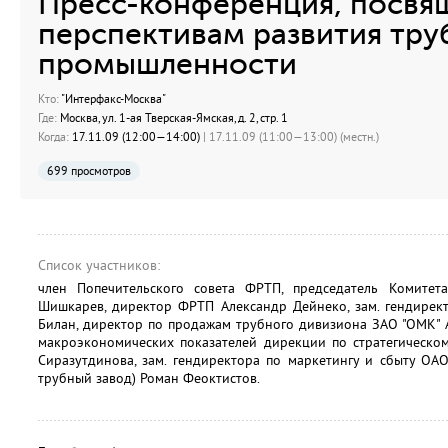
Пресс-конференция, посвя
перспективам развития тру
промышленности
Кто:
"Интерфакс-Москва"
Где:
Москва, ул. 1-ая Тверская-Ямская, д. 2, стр. 1
Когда:
17.11.09 (12:00—14:00)
| 17.11.09 (11:00—13:00) (местн.)
699 просмотров
Список участников:
член Попечительского совета ФРТП, председатель Комитет
Шишкарев, директор ФРТП Александр Дейнеко, зам. гендирек
Билан, директор по продажам трубного дивизиона ЗАО "ОМК" 
макроэкономических показателей дирекции по стратегическо
Сиразутдинова, зам. гендиректора по маркетингу и сбыту ОАО
трубный завод) Роман Феоктистов.