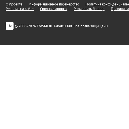
О проекте
Информационное партнерство
Политика конфиденциальн
Реклама на сайте
Срочные анонсы
Разместить баннер
Правила са
© 2006-2026 ForSMI.ru. Анонсы.РФ. Все права защищены.
18+