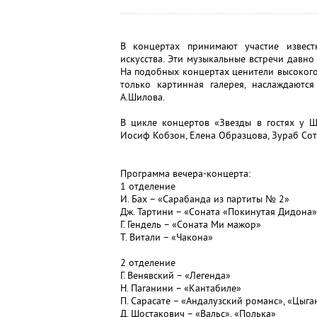
В концертах принимают участие извест
искусства. Эти музыкальные встречи давн
На подобных концертах ценители высокого 
только картинная галерея, наслаждаютс
А.Шилова.
В цикле концертов «Звезды в гостях у Ш
Иосиф Кобзон, Елена Образцова, Зураб Сот
Программа вечера-концерта:
1 отделение
И. Бах – «Сарабанда из партиты № 2»
Дж. Тартини – «Соната «Покинутая Дидона»
Г. Гендель – «Соната Ми мажор»
Т. Витали – «Чакона»
2 отделение
Г. Венявский – «Легенда»
Н. Паганини – «Кантабиле»
П. Сарасате – «Андалузский романс», «Цыга
Д. Шостакович – «Вальс», «Полька»