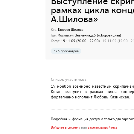
Выступление скрип
рамках цикла конце
А.Шилова»
Кто:
Галерея Шилова
Где:
Москва, ул. Знаменка, д.5 (м.Боровицкая)
Когда:
19.11.09 (20:00—22:00)
| 19.11.09 (19:00—21
575 просмотров
Список участников:
19 ноября всемирно известный скрипач-в
Коган выступит в рамках цикла конце
фортепиано исполнит Любовь Казинская.
Подробная информация доступна только для зарегис
Войдите в систему
или
зарегистрируйтесь