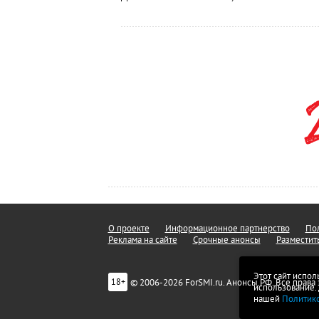
О проекте
Информационное партнерство
Пол
Реклама на сайте
Срочные анонсы
Разместит
Этот сайт испол
© 2006-2026 ForSMI.ru. Анонсы.РФ. Все прав
18+
использование.
нашей
Политик