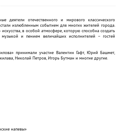
ные деятели отечественного и мирового классического
о стали излюбленным событием для многих жителей города.
искусства, в особой атмосфере, которую способна создать
я музыкой и пением величайших исполнителей – гостей
илова» принимали участие Валентин Гафт, Юрий Башмет,
килава, Николай Петров, Игорь Бутман и многие другие.
нские напевы»