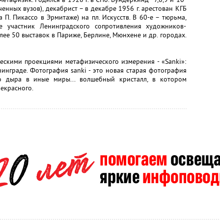
ченных вузов), декабрист – в декабре 1956 г. арестован КГБ
а П. Пикассо в Эрмитаже) на пл. Искусств. В 60-е – тюрьма,
-е участник Ленинградского сопротивления художников-
олее 50 выставок в Париже, Берлине, Мюнхене и др. городах.
ескими проекциями метафизического измерения - «Sanki»:
нинграде. Фотография sanki - это новая старая фотография
то дыра в иные миры... волшебный кристалл, в котором
рекрасного.