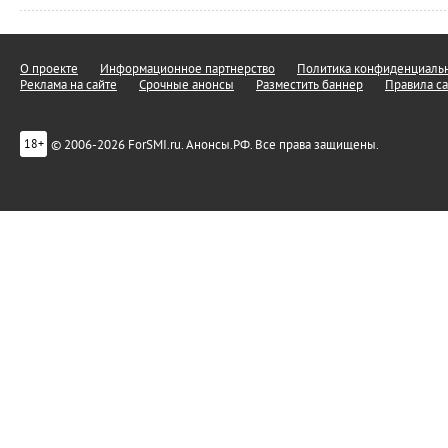
О проекте
Информационное партнерство
Политика конфиденциальн
Реклама на сайте
Срочные анонсы
Разместить баннер
Правила са
© 2006-2026 ForSMI.ru. Анонсы.РФ. Все права защищены.
18+