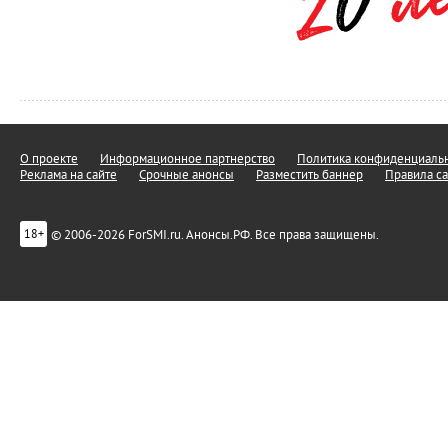
О проекте
Информационное партнерство
Политика конфиденциальн
Реклама на сайте
Срочные анонсы
Разместить баннер
Правила са
© 2006-2026 ForSMI.ru. Анонсы.РФ. Все права защищены.
18+