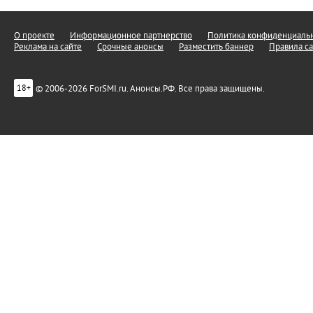
О проекте
Информационное партнерство
Политика конфиденциальн
Реклама на сайте
Срочные анонсы
Разместить баннер
Правила са
© 2006-2026 ForSMI.ru. Анонсы.РФ. Все права защищены.
18+