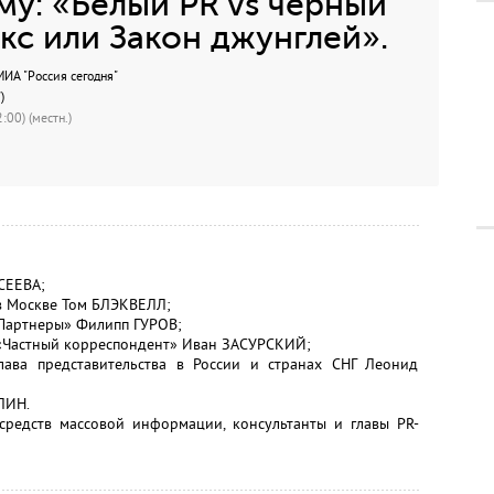
му: «Белый PR vs черный
кс или Закон джунглей».
А "Россия сегодня"
)
:00) (местн.)
СЕЕВА;
в Москве Том БЛЭКВЕЛЛ;
 Партнеры» Филипп ГУРОВ;
 «Частный корреспондент» Иван ЗАСУРСКИЙ;
лава представительства в России и странах СНГ Леонид
ЛИН.
 средств массовой информации, консультанты и главы PR-