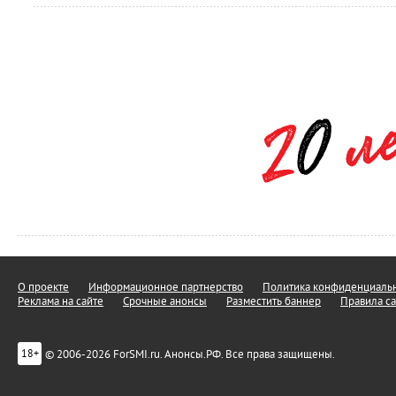
О проекте
Информационное партнерство
Политика конфиденциальн
Реклама на сайте
Срочные анонсы
Разместить баннер
Правила са
© 2006-2026 ForSMI.ru. Анонсы.РФ. Все права защищены.
18+