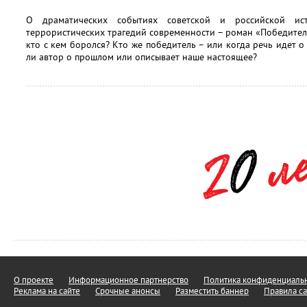
О драматических событиях советской и российской ис
террористических трагедий современности – роман «Победитель
кто с кем боролся? Кто же победитель – или когда речь идет о
ли автор о прошлом или описывает наше настоящее?
О проекте
Информационное партнерство
Политика конфиденциальн
Реклама на сайте
Срочные анонсы
Разместить баннер
Правила са