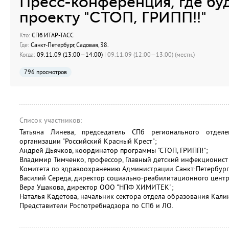
Пресс-конференция, где буд
проекту "СТОП, ГРИПП!!"
Кто:
СПб ИТАР-ТАСС
Где:
Санкт-Петербург, Садовая, 38.
Когда:
09.11.09 (13:00—14:00)
| 09.11.09 (12:00—13:00) (местн.)
796 просмотров
Список участников:
Татьяна Линева, председатель СПб регионального отдел
организации "Российский Красный Крест";
Андрей Дьячков, координатор программы "СТОП, ГРИПП!";
Владимир Тимченко, профессор, Главный детский инфекционист
Комитета по здравоохранению Администрации Санкт-Петербург
Василий Середа, директор социально-реабилитационного центр
Вера Ушакова, директор ООО "НПФ ХИМИТЕК";
Наталья Кадетова, начальник сектора отдела образования Кали
Представители Роспотребнадзора по СПб и ЛО.