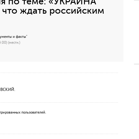
я по теме: «УКРАИНА
 что ждать российским
гументы и факты"
:00) (местн.)
ОВСКИЙ.
трированных пользователей.