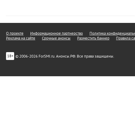
О проекте
Информационное партнерство
Политика конфиденциальн
Реклама на сайте
Срочные анонсы
Разместить баннер
Правила са
© 2006-2026 ForSMI.ru. Анонсы.РФ. Все права защищены.
18+