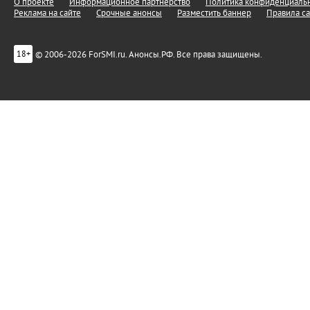
О проекте
Информационное партнерство
Политика конфиденциальн
Реклама на сайте
Срочные анонсы
Разместить баннер
Правила са
© 2006-2026 ForSMI.ru. Анонсы.РФ. Все права защищены.
18+