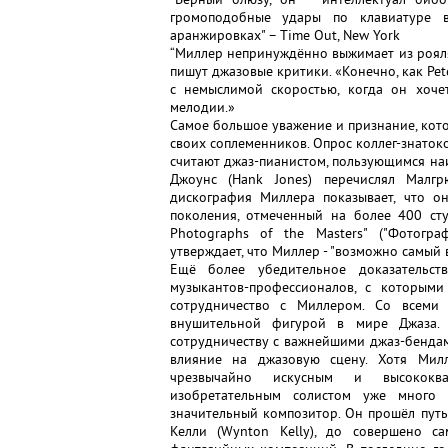
громоподобные удары по клавиатуре в
аранжировках" – Time Out, New York
“Миллер непринуждённо выжимает из рояля
пишут джазовые критики. «Конечно, как Pet
с немыслимой скоростью, когда он хочет
мелодии.»
Самое большое уважение и признание, кот
своих соплеменников. Опрос коллег-знаток
считают джаз-пианистом, пользующимся на
Джоунс (Hank Jones) перечислял Малг
дискография Миллера показывает, что он
поколения, отмеченный на более 400 сту
Photographs of the Masters" ("Фотогра
утверждает, что Миллер - "возможно самый
Ещё более убедительное доказательст
музыкантов-профессионалов, с которым
сотрудничество с Миллером. Со всеми
внушительной фигурой в мире Джаза. 
сотрудничеству с важнейшими джаз-бендам
влияние на джазовую сцену. Хотя Мил
чрезвычайно искусным и высококва
изобретательным солистом уже много 
значительный композитор. Он прошёл путь
Келли (Wynton Kelly), до совершено са