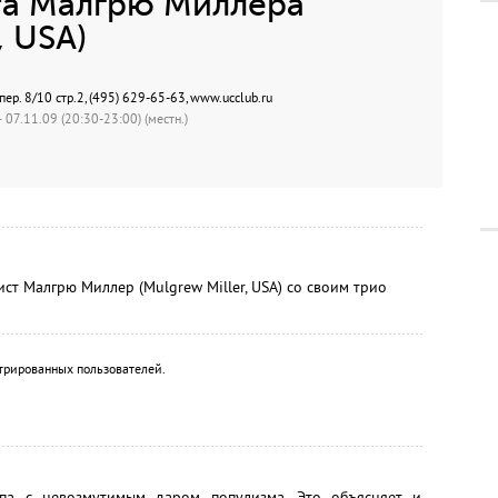
та Малгрю Миллера
, USA)
ер. 8/10 стр.2, (495) 629-65-63, www.ucclub.ru
 07.11.09 (20:30-23:00) (местн.)
 Малгрю Миллер (Mulgrew Miller, USA) со своим трио
трированных пользователей.
опа с невозмутимым даром популизма. Это объясняет и