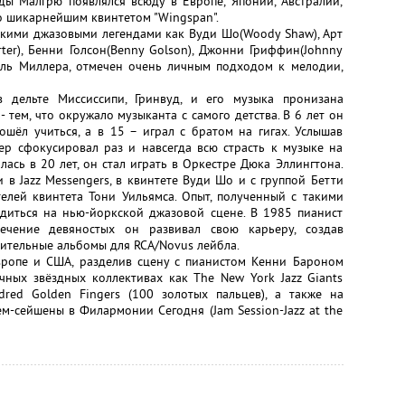
ды Малгрю появлялся всюду в Европе, Японии, Австралии,
го шикарнейшим квинтетом "Wingspan".
акими джазовыми легендами как Вуди Шо(Woody Shaw), Арт
arter), Бенни Голсон(Benny Golson), Джонни Гриффин(Johnny
 стиль Миллера, отмечен очень личным подходом к мелодии,
 дельте Миссиссипи, Гринвуд, и его музыка пронизана
 тем, что окружало музыканта с самого детства. В 6 лет он
шёл учиться, а в 15 – играл с братом на гигах. Услышав
ер сфокусировал раз и навсегда всю страсть к музыке на
ась в 20 лет, он стал играть в Оркестре Дюка Эллингтона.
 в Jazz Messengers, в квинтете Вуди Шо и с группой Бетти
елей квинтета Тони Уильямса. Опыт, полученный с такими
рдиться на нью-йоркской джазовой сцене. В 1985 пианист
ечение девяностых он развивал свою карьеру, создав
шительные альбомы для RCA/Novus лейбла.
ропе и США, разделив сцену с пианистом Кенни Бароном
ичных звёздных коллективах как The New York Jazz Giants
red Golden Fingers (100 золотых пальцев), а также на
-сейшены в Филармонии Сегодня (Jam Session-Jazz at the