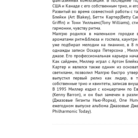
фантазийных композиций. В последние го
США и Канаде с его собственным трио, и е
Развитый во время совместной работы с т
Блейки (Art Blakey), Бетти Картер(Betty C
Griffin) и Тони Уилльямс(Tony Williams),
гармонии, чувству ритма.
Малгрю родился в маленьком городке в
ароматами ритм&блюза и госпела, каунтри -
уже подбирал мелодии на пианино, в 8 по
однажды записи Оскара Петерсона , Милл
джазе. Его профессиональная карьера начал
Как сайдмен, Миллер играл с Артом Блейки
Картер и являлся также одним из основат
светилами, позволил Малгрю быстро утве
выпустил первый релиз как лидер, в т
собственные трио и квинтеты, записав вну
В 1995 Миллер ездил с концертами по Ев
(Kenny Barron), и он был замечен в разл
(Джазовые Гиганты Нью-Йорка), One Hund
ежегодном выпуске альбома Джазовые Джем
Philharmonic Today).