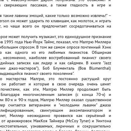
 сверкающих пассажах, а также гладкость в игре и
 такие лавины эмоций, какие только возможно извлечь!” –
erson он может ударить по клавишам, как молоток, и играть
, но чаще всего он предпочитает сосредотачиваться на
орое может получить музыкант, это единодушное признание
ов 1995 года Нью-Йорк Таймс, показал, что Малгрю Миллера
ибольшим спросом. В том же самом опросе почтенный Хэнк
рю как одного из его любимых пианистов. Обширная
, несомненно, наиболее востребованный пианист своего
дийных записях как лидер и как сайдмен. В книге "Jazz
фии джаз-мастеров"), Боб Блументаль (Вов Blumenthal)
 выдающийся пианист своего поколения".
во мастерства Малгрю, это постоянно растущий круг
и он работает и которые в свою очередь очень ценят
 почестями, как эти, Малгрю Миллер продолжает быть
Благодаря многочисленным записям (с конца 70-х) и
и 80-х и 90-х годов, Малгрю Миллер оказал существенное
лер считается ветеранами и "молодыми львами" джаза
лифицированным, свингующим аккомпаниатором и
лет, Миллер неожиданно проявился как серьёзный и
 от аранжировок МакКоя Тайнера (McCoy Tyner) и Уинтона
мостоятельных, узнаваемых, лиричных и сокрушительно