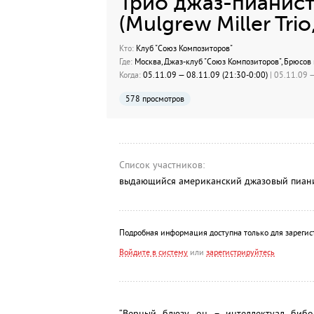
Трио джаз-пианис
(Mulgrew Miller Trio
Кто:
Клуб "Союз Композиторов"
Где:
Москва, Джаз-клуб "Союз Композиторов", Брюсов п
Когда:
05.11.09 — 08.11.09 (21:30-0:00)
| 05.11.09 —
578 просмотров
Список участников:
выдающийся американский джазовый пианист
Подробная информация доступна только для зарегис
Войдите в систему
или
зарегистрируйтесь
“Верный блюзу, он – интеллектуал биб