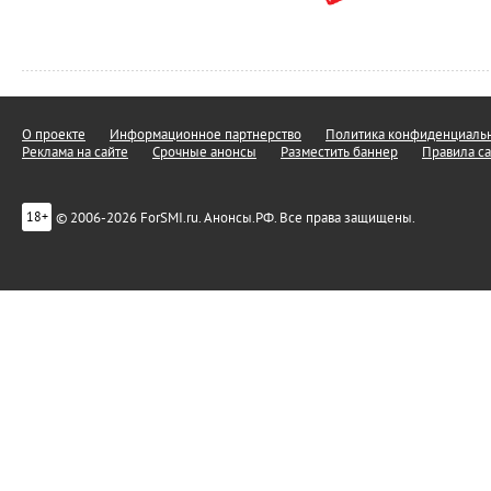
О проекте
Информационное партнерство
Политика конфиденциальн
Реклама на сайте
Срочные анонсы
Разместить баннер
Правила са
© 2006-2026 ForSMI.ru. Анонсы.РФ. Все права защищены.
18+