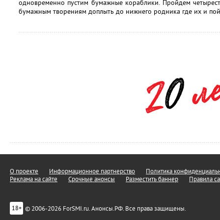
одновременно пустим бумажные кораблики. Пройдем четырест
бумажным творениям доплыть до нижнего родника где их и по
О проекте
Информационное партнерство
Политика конфиденциальн
Реклама на сайте
Срочные анонсы
Разместить баннер
Правила са
© 2006-2026 ForSMI.ru. Анонсы.РФ. Все права защищены.
18+