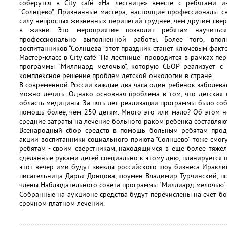
соберутся в City café «На лестнице» вместе с ребятами 
“Солнцево”. Признанные мастера, настоящие профессионалы с
силу непростых жизненных перипетий труднее, чем другим свер
в жизни. Это мероприятие позволит ребятам научить
профессионально выполненной работы. Более того, впо
воспитанников “Солнцева” этот праздник станет ключевым факт
Мастер-класс в City café "На лестнице" проводится в рамках 
программы "Миллиард мелочью", которую СБОР реализует с 
комплексное решение проблем детской онкологии в стране.
В современной России каждые два часа один ребенок заболевает
можно лечить. Однако основная проблема в том, что детская
область медицины. За пять лет реализации программы было со
помощь более, чем 250 детям. Много это или мало? Об этом не
средние затраты на лечение больного раком ребенка составляю
Всенародный сбор средств в помощь больным ребятам продо
акции воспитанники социального приюта "Солнцево" тоже смо
ребятам - своим сверстникам, находящимся в еще более тяжел
сделанные руками детей специально к этому дню, планируется п
этот вечер ими будут звезды российского шоу-бизнеса Иракли
писательница Дарья Донцова, шоумен Владимир Турчинский, пс
члены Наблюдательного совета программы "Миллиард мелочью".
Собранные на аукционе средства будут перечислены на счет 
срочном платном лечении.