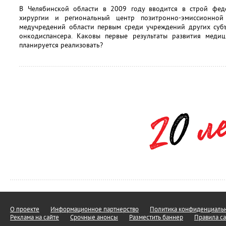
В Челябинской области в 2009 году вводится в строй фед
хирургии и региональный центр позитронно-эмиссионной
медучредений области первым среди учреждений других субъ
онкодиспансера. Каковы первые результаты развития меди
планируется реализовать?
О проекте
Информационное партнерство
Политика конфиденциальн
Реклама на сайте
Срочные анонсы
Разместить баннер
Правила са