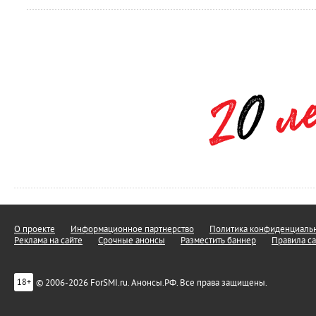
О проекте
Информационное партнерство
Политика конфиденциальн
Реклама на сайте
Срочные анонсы
Разместить баннер
Правила са
© 2006-2026 ForSMI.ru. Анонсы.РФ. Все права защищены.
18+