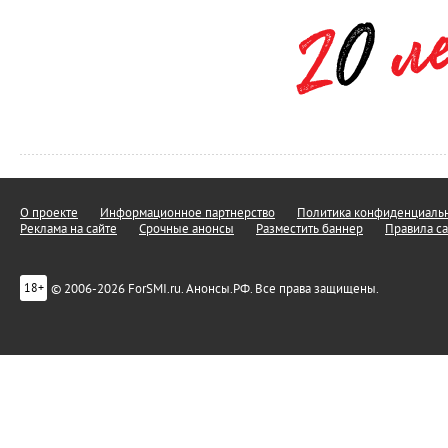
О проекте
Информационное партнерство
Политика конфиденциальн
Реклама на сайте
Срочные анонсы
Разместить баннер
Правила са
© 2006-2026 ForSMI.ru. Анонсы.РФ. Все права защищены.
18+