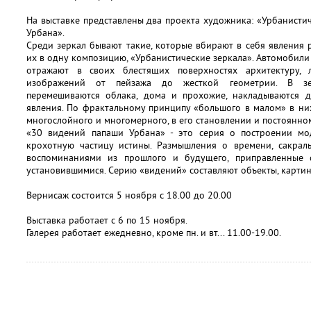
На выставке представлены два проекта художника: «Урбанисти
Урбана».
Среди зеркал бывают такие, которые вбирают в себя явления 
их в одну композицию, «Урбанистические зеркала». Автомобили
отражают в своих блестящих поверхностях архитектуру,
изображений от пейзажа до жесткой геометрии. В зе
перемешиваются облака, дома и прохожие, накладываются 
явления. По фрактальному принципу «большого в малом» в ни
многослойного и многомерного, в его становлении и постоянно
«30 видений папаши Урбана» - это серия о построении мо
крохотную частицу истины. Размышления о времени, сакраль
воспоминаниями из прошлого и будущего, приправленные
установившимися. Серию «видений» составляют объекты, картин
Вернисаж состоится 5 ноября с 18.00 до 20.00
Выставка работает с 6 по 15 ноября.
Галерея работает ежедневно, кроме пн. и вт... 11.00-19.00.