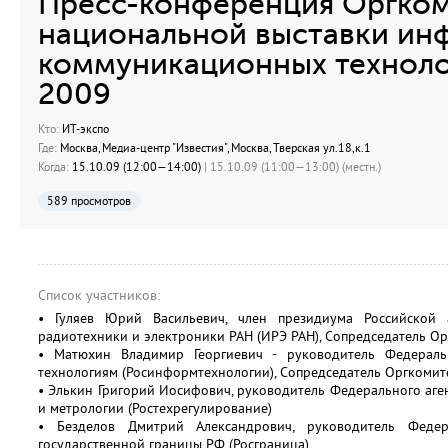
Пресс-конференция Оргком
национальной выставки ин
коммуникационных технолог
2009
Кто:
ИТ-экспо
Где:
Москва, Медиа-центр "Известия", Москва, Тверская ул.18,к.1
Когда:
15.10.09 (12:00—14:00)
| 15.10.09 (11:00—13:00) (местн.)
589 просмотров
Список участников:
• Гуляев Юрий Васильевич, член президиума Российской 
радиотехники и электроники РАН (ИРЭ РАН), Сопредседатель Ор
• Матюхин Владимир Георгиевич - руководитель Федерал
технологиям (Росинформтехнологии), Сопредседатель Оргкомите
• Элькин Григорий Иосифович, руководитель Федерального аге
и метрологии (Ростехрегулирование)
• Безделов Дмитрий Александрович, руководитель Федер
государственной границы РФ (Росграница)