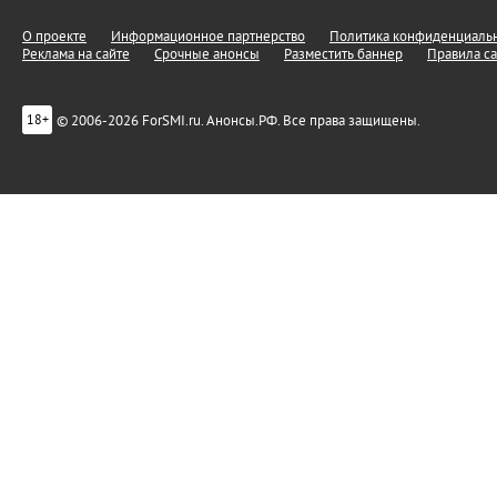
О проекте
Информационное партнерство
Политика конфиденциальн
Реклама на сайте
Срочные анонсы
Разместить баннер
Правила са
© 2006-2026 ForSMI.ru. Анонсы.РФ. Все права защищены.
18+