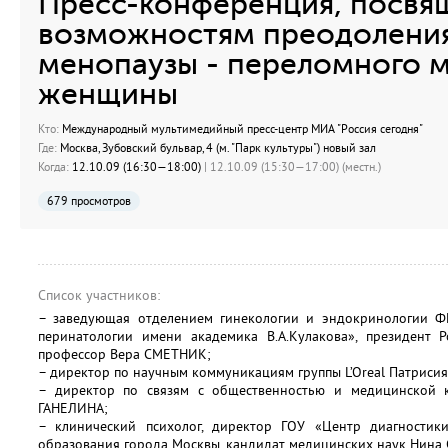
Пресс-конференция, посвя
возможностям преодолени
менопаузы - переломного 
женщины
Кто:
Международный мультимедийный пресс-центр МИА "Россия сегодня"
Где:
Москва, Зубовский бульвар, 4 (м. "Парк культуры") новый зал
Когда:
12.10.09 (16:30—18:00)
| 12.10.09 (15:30—17:00) (местн.)
679 просмотров
Список участников:
– заведующая отделением гинекологии и эндокринологии ФГ
перинатологии имени академика В.А.Кулакова», президент Р
профессор Вера СМЕТНИК;
– директор по научным коммуникациям группы L’Oreal Патриси
– директор по связям с общественностью и медицинской 
ГАНЕЛИНА;
– клинический психолог, директор ГОУ «Центр диагностик
образования города Москвы, кандидат медицинских наук Нина