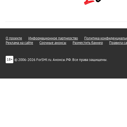
О проекте
Информационное партнерство
Политика конфиденциальн
Реклама на сайте
Срочные анонсы
Разместить баннер
Правила са
© 2006-2026 ForSMI.ru. Анонсы.РФ. Все права защищены.
18+