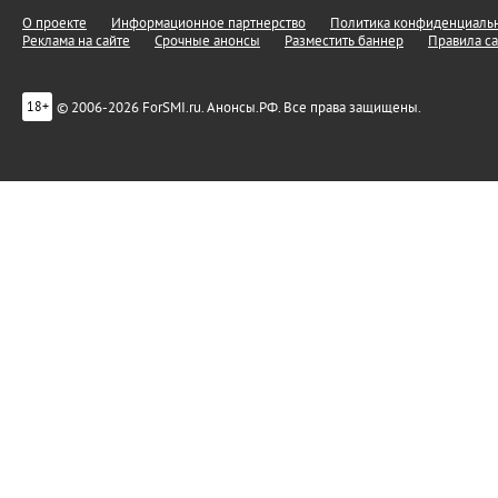
О проекте
Информационное партнерство
Политика конфиденциальн
Реклама на сайте
Срочные анонсы
Разместить баннер
Правила са
© 2006-2026 ForSMI.ru. Анонсы.РФ. Все права защищены.
18+