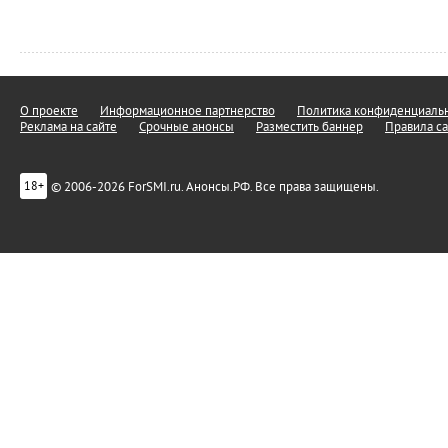
О проекте
Информационное партнерство
Политика конфиденциальн
Реклама на сайте
Срочные анонсы
Разместить баннер
Правила са
© 2006-2026 ForSMI.ru. Анонсы.РФ. Все права защищены.
18+