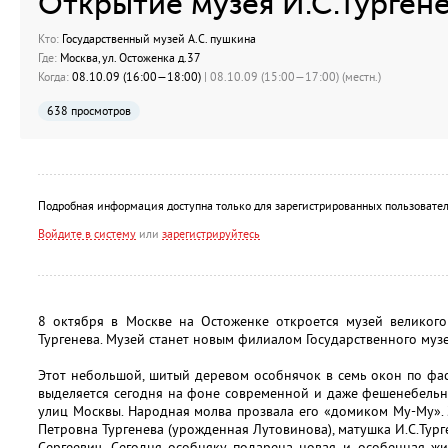
Открытие музея И.С.Турген
Кто:
Государственный музей А.С. пушкина
Где:
Москва, ул. Остоженка д.37
Когда:
08.10.09 (16:00—18:00)
| 08.10.09 (15:00—17:00) (местн.)
638 просмотров
Подробная информация доступна только для зарегистрированных пользовател
Войдите в систему
или
зарегистрируйтесь
8 октября в Москве на Остоженке откроется музей великого
Тургенева. Музей станет новым филиалом Государственного музе
Этот небольшой, шитый деревом особнячок в семь окон по фас
выделяется сегодня на фоне современной и даже фешенебельн
улиц Москвы. Народная молва прозвала его «домиком Му-Му». З
Петровна Тургенева (урожденная Лутовинова), матушка И.С.Тург
Сергеевич. Сегодня особняку подарена новая и особенная жи