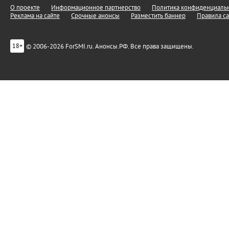
О проекте
Информационное партнерство
Политика конфиденциальн
Реклама на сайте
Срочные анонсы
Разместить баннер
Правила са
© 2006-2026 ForSMI.ru. Анонсы.РФ. Все права защищены.
18+