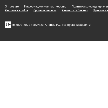
О проекте
Информационное партнерство
Политика конфиденциальн
Реклама на сайте
Срочные анонсы
Разместить баннер
Правила са
© 2006-2026 ForSMI.ru. Анонсы.РФ. Все права защищены.
18+