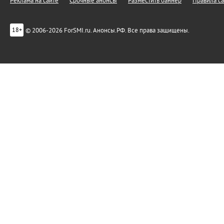
Реклама на сайте
Срочные анонсы
Разместить баннер
Правила са
© 2006-2026 ForSMI.ru. Анонсы.РФ. Все права защищены.
18+