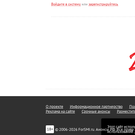
Войдите в систему
или
зарегистрируйтесь
О проекте
Информационное партнерство
Пол
Реклама на сайте
Срочные анонсы
Разместит
Этот сайт испол
© 2006-2026 ForSMI.ru. Анонсы.РФ. Все прав
18+
использование.