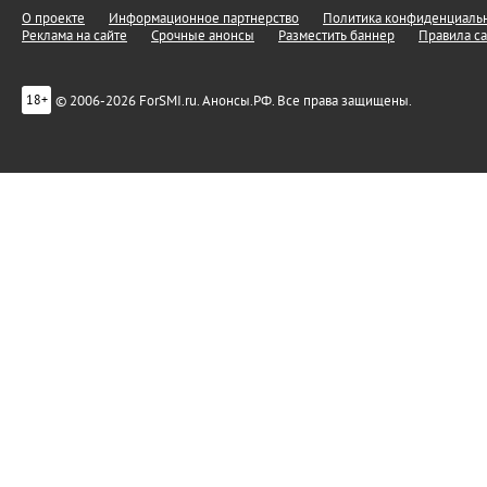
О проекте
Информационное партнерство
Политика конфиденциальн
Реклама на сайте
Срочные анонсы
Разместить баннер
Правила са
© 2006-2026 ForSMI.ru. Анонсы.РФ. Все права защищены.
18+