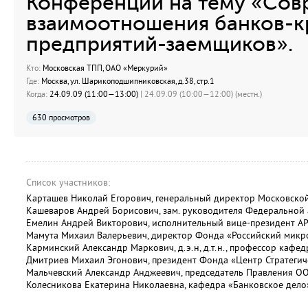
Конференции на тему «Со
взаимоотношения банков-к
предприятий-заемщиков».
Кто:
Московская ТПП, ОАО «Меркурий»
Где:
Москва, ул. Шарикоподшипниковская, д.38, стр.1
Когда:
24.09.09 (11:00—13:00)
| 24.09.09 (10:00—12:00) (местн.)
630 просмотров
Список участников:
Карташев Николай Егорович, генеральный директор Московско
Кашеваров Андрей Борисович, зам. руководителя Федеральной
Емелин Андрей Викторович, исполнительный вице-президент АР
Мамута Михаил Валерьевич, директор Фонда «Российский микр
Карминский Александр Маркович, д.э.н, д.т.н., профессор кафе
Дмитриев Михаил Эгонович, президент Фонда «Центр Стратегич
Мальчевский Александр Анджеевич, председатель Правления О
Колесникова Екатерина Николаевна, кафедра «Банковское дело