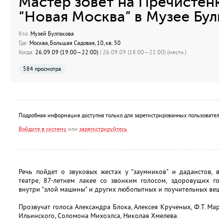
Мастер зовет на Пречистен
“Новая Москва” в Музее Бул
Кто:
Музей Булгакова
Где:
Москва, Большая Садовая, 10, кв. 50
Когда:
26.09.09 (19:00—22:00)
| 26.09.09 (18:00—21:00) (местн.)
584 просмотра
Подробная информация доступна только для зарегистрированных пользовател
Войдите в систему
или
зарегистрируйтесь
Речь пойдет о звуковых жестах у "заумников" и дадаистов,
театре, 87-летнем лакее со звонким голосом, здоровущих г
внутри "злой машины" и других любопытных и поучительных ве
Прозвучат голоса Александра Блока, Алексея Крученых, Ф.Т. Ма
Ильинского, Соломона Михоэлса, Николая Хмелева.