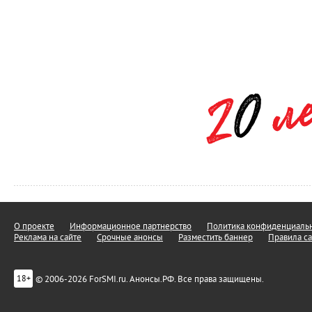
О проекте
Информационное партнерство
Политика конфиденциальн
Реклама на сайте
Срочные анонсы
Разместить баннер
Правила са
© 2006-2026 ForSMI.ru. Анонсы.РФ. Все права защищены.
18+