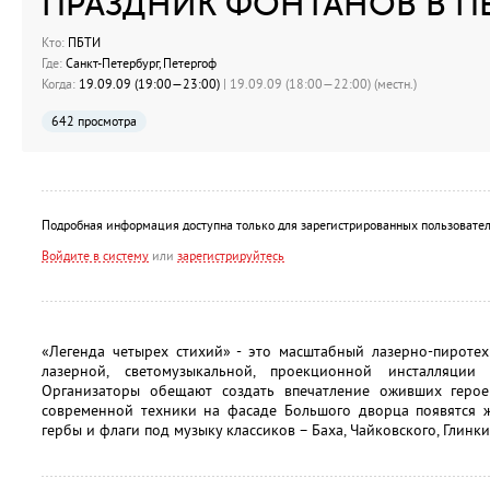
ПРАЗДНИК ФОНТАНОВ В П
Кто:
ПБТИ
Где:
Санкт-Петербург, Петергоф
Когда:
19.09.09 (19:00—23:00)
| 19.09.09 (18:00—22:00) (местн.)
642 просмотра
Подробная информация доступна только для зарегистрированных пользовател
Войдите в систему
или
зарегистрируйтесь
«Легенда четырех стихий» - это масштабный лазерно-пиротех
лазерной, светомузыкальной, проекционной инсталляции
Организаторы обещают создать впечатление оживших геро
современной техники на фасаде Большого дворца появятся ж
гербы и флаги под музыку классиков – Баха, Чайковского, Глинки