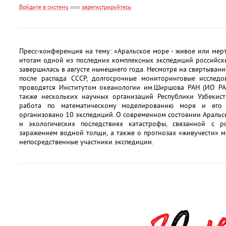
Войдите в систему
или
зарегистрируйтесь
Пресс-конференция на тему: «Аральское море - живое или мер
итогам одной из последних комплексных экспедиций российск
завершилась в августе нынешнего года. Несмотря на свертыван
после распада СССР, долгосрочные мониторинговые исслед
проводятся Институтом океанологии им.Ширшова РАН (ИО РАН
также нескольких научных организаций Республики Узбекист
работа по математическому моделированию моря и его 
организовано 10 экспедиций. О современном состоянии Аральс
и экологических последствиях катастрофы, связанной с 
заражением водной толщи, а также о прогнозах «живучести» 
непосредственные участники экспедиции.