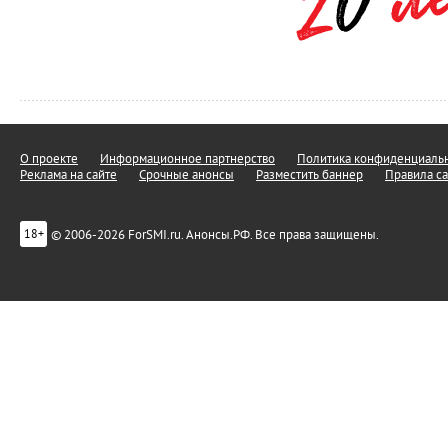
О проекте
Информационное партнерство
Политика конфиденциальн
Реклама на сайте
Срочные анонсы
Разместить баннер
Правила са
© 2006-2026 ForSMI.ru. Анонсы.РФ. Все права защищены.
18+