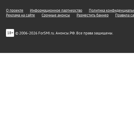
О проекте
Информационное партнерство
Политика конфиденциальн
Реклама на сайте
Срочные анонсы
Разместить баннер
Правила са
© 2006-2026 ForSMI.ru. Анонсы.РФ. Все права защищены.
18+