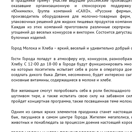
В празднике примут участие ведущие российские производи
оказавшие организационную и спонсорскую поддержку 
«Юнимилк», Группа компаний «САХО», «Русские фермы»
производитель оборудования для молочно-товарных ферм
упаковочных решений для жидких пищевых продуктов компания
Каждая из этих компаний приготовила различные сюрпризы 
угощений до веселых конкурсов и викторин. Состоится дегустац
булочных изделий.
Город Молока и Хлеба – яркий, веселый и удивительно добрый 
Гости Города попадут в атмосферу игр, конкурсов, разнообр
Хлебу. С 12-00 до 18-00 в Городе будут функционировать мн
на которых посетитель испытает себя в роли в оператора до
оседлать дикого быка. Детям, несомненно, будет интересно сы
основные витамины, содержащиеся в молоке и хлебе.
Все желающие смогут попробовать себя в роли беспощадного
шутливом тире, а также испытать свою силу на забавном си
пройдет концертная программа, также посвященная теме молока
Одним из самых ярких элементов праздника станет настоящая
бык, пасущиеся в самом центре Города. Жителям мегаполиса,
животных и понаблюдать за процессом доения настоящей коро