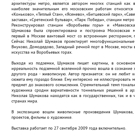
архитектуры метро, является автором многих станций как в
наиболее значительным его московским работам относятся 
«Коньково», «Теплый Стан», «Ясенево», «Битцевский парк», «Сав
застава», «Сретенский бульвар», «Парк Победы», станции метро
Реконструировал станции «Воробьевы горы» и «Маяковска
Шумакова была спроектирована и построена Московская мо
первый в Москве вантовый мост со встроенным рестораном, 
Сейчас Николай Шумаков проектирует многофункциональные
Внуково, Домодедово, Западный речной порт в Москве, мосты 
искусства на Воробьевых горах.
Выходя из подземки, Шумаков пишет картины, в основном
ирреальность подземной вселенной прочно вошла в сознание 
другого рода - живописную. Автор признается: он не любит 
сюжета ему гораздо ближе. Ему интересно не иллюстрировать м
предмет до знакового осмысления. Стремительный темп тонал
художника сродни вариативности тоннельных решений в арх
Николая Шумакова находятся как в государственных, так и в 
странах мира.
В экспозицию вошли живописные произведения Шумакова,
проектов, фильмы о художнике.
Выставка работает по 27 сентября 2009 года включительно.