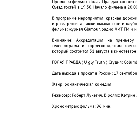
Премьера фильма «Голая Правда» состоится
Съезд гостей в 19.30. Начало фильма в 20.0
В программе мероприятия: красная дорожка
и розыгрыши, а также шампанское и клуб
фильма: журнал Glamour, радио ХИТ FM и и
Внимание! Аккредитация на премьеру 
телепрограмм и корреспондентам светско
который состоится 31 августа в кинотеатре 
ГОЛАЯ ПРАВДА ( U gly Truth ) Студия: Columb
Дата выхода в прокат в России: 17 сентябр
Жанр: романтическая комедия
Режиссер: Роберт Лукетич. В ролях: Кэтрин
Хронометраж фильма: 96 мин.