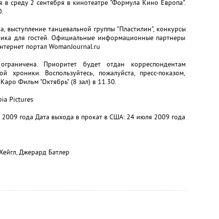
 в среду 2 сентября в кинотеатре "Формула Кино Европа".
0.
, выступление танцевальной группы "Пластилин", конкурсы
ника для гостей. Официальные информационные партнеры
нтернет портал WomanJournal.ru
ограничена. Приоритет будет отдан корреспондентам
й хроники. Воспользуйтесь, пожалуйста, пресс-показом,
Каро Фильм "Октябрь" (8 зал) в 11.30.
ia Pictures
я 2009 года Дата выхода в прокат в США: 24 июля 2009 года
 Хейгл, Джерард Батлер