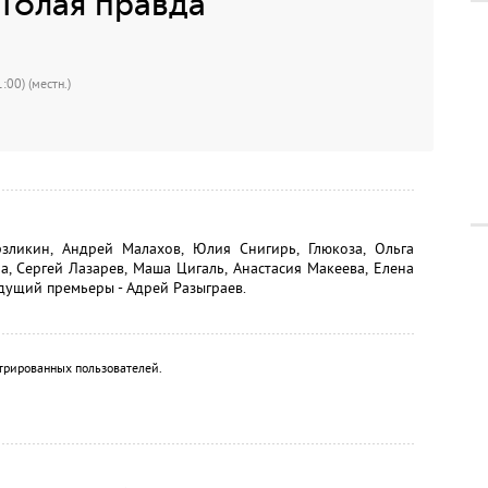
Голая правда"
:00) (местн.)
зликин, Андрей Малахов, Юлия Снигирь, Глюкоза, Ольга
а, Сергей Лазарев, Маша Цигаль, Анастасия Макеева, Елена
едущий премьеры - Адрей Разыграев.
трированных пользователей.