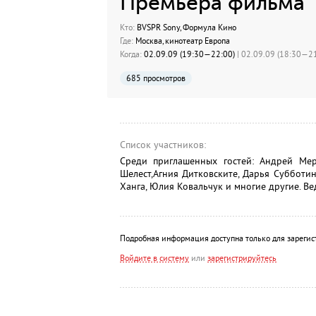
Премьера фильма "
Кто:
BVSPR Sony, Формула Кино
Где:
Москва, кинотеатр Европа
Когда:
02.09.09 (19:30—22:00)
| 02.09.09 (18:30—21
685 просмотров
Список участников:
Среди приглашенных гостей: Андрей Мер
Шелест,Агния Дитковските, Дарья Субботин
Ханга, Юлия Ковальчук и многие другие. В
Подробная информация доступна только для зарегис
Войдите в систему
или
зарегистрируйтесь