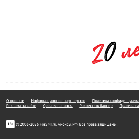
О проекте
Информационное партнерство
Политика конфиденциальн
Реклама на сайте
Срочные анонсы
Разместить баннер
Правила са
© 2006-2026 ForSMI.ru. Анонсы.РФ. Все права защищены.
18+