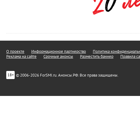
О проекте
Информационное партнерство
Политика конфиденциальн
Реклама на сайте
Срочные анонсы
Разместить баннер
Правила са
© 2006-2026 ForSMI.ru. Анонсы.РФ. Все права защищены.
18+