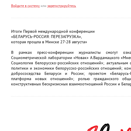
Войдите в систему
или
зарегистрируйтесь
Итоги Первой международной конференции
«БЕЛАРУСЬ-РОССИЯ: ПЕРЕЗАГРУЗКА»,
которая прошла в Минске 27-28 августа»
В рамках пресс-конференции журналисты смогут озн
Социометрической лаборатории «Новак» А.Вардамацкого «Мнен
Социология белорусско-российских отношений»; актуальным 
политики и экономики белорусско-российских отношений; кон
добрососедства Беларуси и России; проектом «Беларусь-Р
платформа новых отношений»; ролью гражданского обще
конструктивных бескризисных взаимоотношений России и Белар