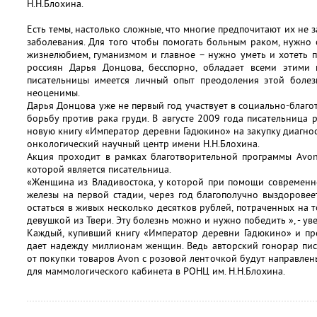
Н.Н.Блохина.
Есть темы, настолько сложные, что многие предпочитают их не з
заболевания. Для того чтобы помогать больным раком, нужно 
жизнелюбием, гуманизмом и главное – нужно уметь и хотеть 
россиян Дарья Донцова, бесспорно, обладает всеми этими к
писательницы имеется личный опыт преодоления этой боле
неоценимы.
Дарья Донцова уже не первый год участвует в социально-благо
борьбу против рака груди. В августе 2009 года писательница 
новую книгу «Император деревни Гадюкино» на закупку диагно
онкологический научный центр имени Н.Н.Блохина.
Акция проходит в рамках благотворительной программы Avon
которой является писательница.
«Женщина из Владивостока, у которой при помощи современн
железы на первой стадии, через год благополучно выздоровеет
остаться в живых несколько десятков рублей, потраченных на 
девушкой из Твери. Эту болезнь можно и нужно победить », - у
Каждый, купивший книгу «Император деревни Гадюкино» и пр
дает надежду миллионам женщин. Ведь авторский гонорар писа
от покупки товаров Avon с розовой ленточкой будут направле
для маммологического кабинета в РОНЦ им. Н.Н.Блохина.