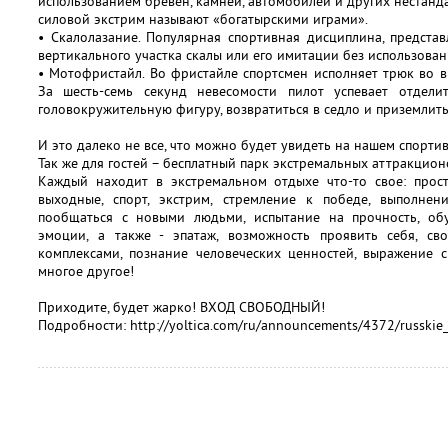
использованием бревен, камней, автомобилей и других нестанд
силовой экстрим называют «богатырскими играми».
• Скалолазание. Популярная спортивная дисциплина, предст
вертикального участка скалы или его имитации без использова
• Мотофристайл. Во фристайле спортсмен исполняет трюк во 
За шесть-семь секунд невесомости пилот успевает отдели
головокружительную фигуру, возвратиться в седло и приземлить
И это далеко не все, что можно будет увидеть на нашем спорти
Так же для гостей – бесплатный парк экстремальных аттракцион
Каждый находит в экстремальном отдыхе что-то свое: прос
выходные, спорт, экстрим, стремление к победе, выполнен
пообщаться с новыми людьми, испытание на прочность, об
эмоции, а также - эпатаж, возможность проявить себя, св
комплексами, познание человеческих ценностей, выражение 
многое другое!
Приходите, будет жарко! ВХОД СВОБОДНЫЙ!
Подробности: http://yoltica.com/ru/announcements/4372/russkie_