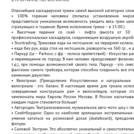
Опаснейшие каскадерские трюки самой высокой категории слож
• 100% горение человека (попытка установления миро
представиться уникальная возможность увидеть весь трюк цели
страхующих и тушение. Время исполнения трюка – в 15.00.)
• Высотные падения со скай – лифта (высота от 50 ме
профессиональных каскадеров, соединяющие воздушную акроба
• Stuntrading, Трюковая езда на мотоцикле: на переднем колесе,
• езда без рук, езда стоя на мотоцикле, развороты на 360 гр., и 
• Паркур (Le – Parkour, с фр. - полоса препятствий) - Искусств
и перемещения по городу. В нем человек преодолевает физическ
т.д.), при помощи возможностей своего тела. Паркур - это смес
фантазии самого трейсера, которая способна соединить все эт
каменным джунглям.
• Велотриал. (Преодоление Искусственных и натуральных 
велотриала - это баланс. В настоящее время для триала исп
совершенные конструкции рам и велосипедов, которые ст
чемпионаты мира Европы России Москвы. В России насчитывае
каждым годом становится больше!
• Автородео Театрализованное, музыкальное авто-мото шоу с 
• Скейтбординг. Один из наиболее зрелищных экстремальных 
умение кататься на роликовой доске (skateboard), преодол
фигуры
• Силовой Экстрим. Это абсолютно уникальный и самостоятельн